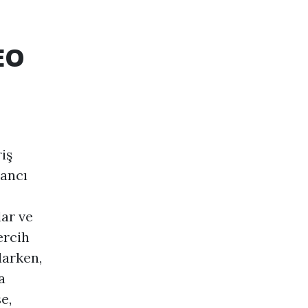
EO
iş
bancı
lar ve
ercih
larken,
a
e,