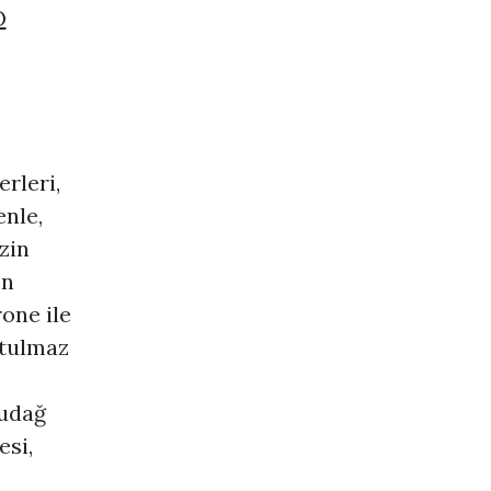
O
erleri,
enle,
zin
en
rone ile
utulmaz
ludağ
esi,