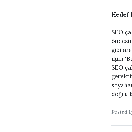
Hedef 
SEO çal
öncesind
gibi ar
ilgili "
SEO çal
gerektir
seyahat
doğru k
Posted 