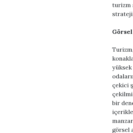
turizm 
stratej
Görsel
Turizm,
konakla
yüksek 
odaları
çekici 
çekilmi
bir den
içerikl
manzara
görsel 