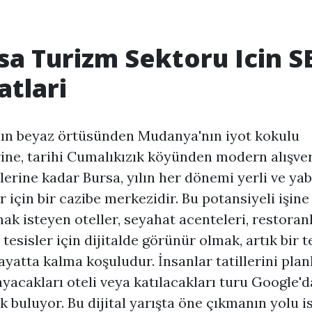
sa Turizm Sektoru Icin S
atlari
ın beyaz örtüsünden Mudanya'nın iyot kokulu
rine, tarihi Cumalıkızık köyünden modern alışver
erine kadar Bursa, yılın her dönemi yerli ve ya
er için bir cazibe merkezidir. Bu potansiyeli işine
ak isteyen oteller, seyahat acenteleri, restoran
 tesisler için dijitalde görünür olmak, artık bir t
hayatta kalma koşuludur. İnsanlar tatillerini plan
yacakları oteli veya katılacakları turu Google'd
k buluyor. Bu dijital yarışta öne çıkmanın yolu is