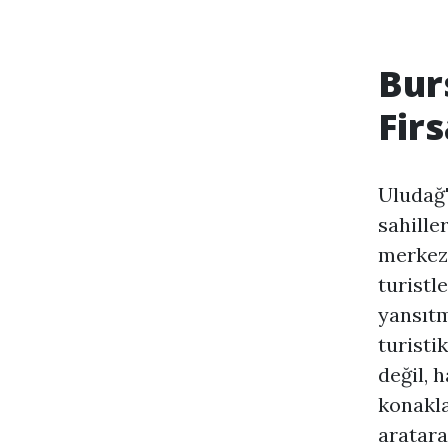
Bur
Firs
Uludağ'
sahille
merkezl
turistl
yansıtm
turistik
değil, 
konakla
aratara