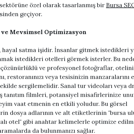
sektörüne özel olarak tasarlanmış bir
Bursa SE
isinden geçiyor.
 ve Mevsimsel Optimizasyon
 hayal satma işidir. İnsanlar gitmek istedikleri y
mak istedikleri otelleri görmek isterler. Bu ned
çözünürlüklü ve profesyonel fotoğraflar, otelini
nı, restoranınızı veya tesisinizin manzaralarını 
şekilde sergilemelidir. Sanal tur videoları veya d
ş tanıtım filmleri, potansiyel misafirlerinize un
eyim vaat etmenin en etkili yoludur. Bu görsel
erin dosya adlarının ve alt etiketlerinin "bursa u
lı otel" gibi anahtar kelimelerle optimize edilm
aramalarda da bulunmanızı sağlar.